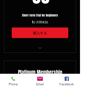
Short-term trial for beginners
1か月間有効
購入する
I'm a benefit
I'm a benefit
Platinum Membership
I'm a benefit
40$
40
$
Phone
Email
Facebook
1か月ごと
Perfect for committed trainers