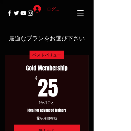
ログイン
最適なプランをお選び下さい
ベストバリュー
Gold Membership
25$
25
$
1か月ごと
Ideal for advanced trainers
12か月間有効
購入する