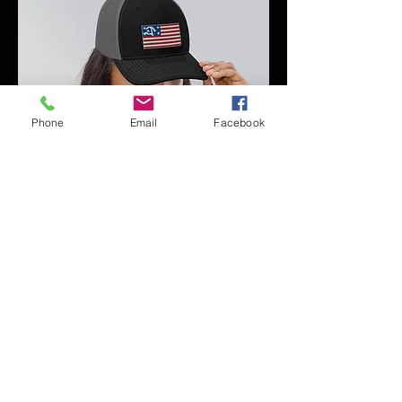
Phone
Email
Facebook
The American Dream
価格
$28.75
James Martinez
JMPH James Martinez Performance Horses
1100 N Concho ST.