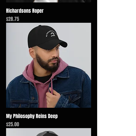
Richardsons Roper
価格
$28.75
My Philosophy Reins Deep
価格
$25.00